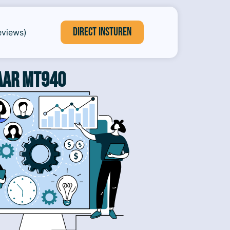
Direct insturen
eviews)
aar MT940