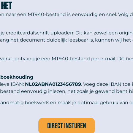
 het
ten naar een MT940-bestand is eenvoudig en snel. Volg d
je creditcardafschrift uploaden. Dit kan zowel een origin
ng het document duidelijk leesbaar is, kunnen wij het
rkt, ontvang je een MT940-bestand per e-mail. Dit best
e boekhouding
ieve IBAN:
NL02ABNA0123456789
. Voeg deze IBAN toe i
bestand eenvoudig inlezen, net zoals je gewend bent bi
 handmatig boekwerk en maak je optimaal gebruik van 
Direct insturen