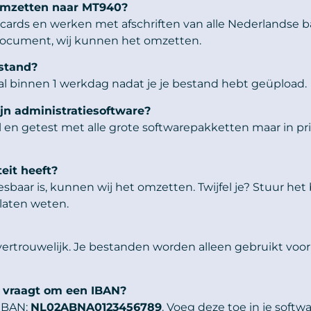
t omzetten naar MT940?
ditcards en werken met afschriften van alle Nederlandse 
 document, wij kunnen het omzetten.
estand?
 binnen 1 werkdag nadat je je bestand hebt geüpload.
jn administratiesoftware?
n getest met alle grote softwarepakketten maar in pri
eit heeft?
sbaar is, kunnen wij het omzetten. Twijfel je? Stuur he
 laten weten.
 vertrouwelijk. Je bestanden worden alleen gebruikt vo
e vraagt om een IBAN?
 IBAN:
NL02ABNA0123456789
. Voeg deze toe in je softw