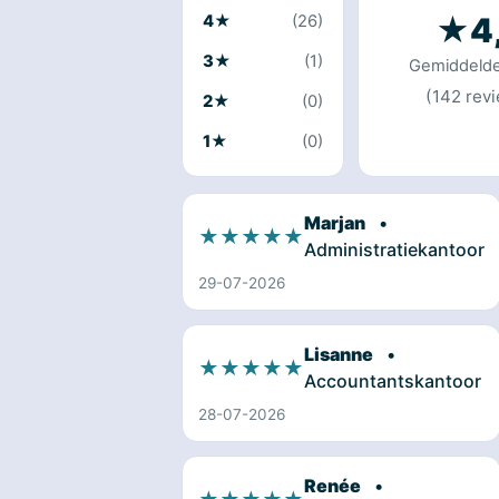
★
4
4★
(26)
3★
(1)
Gemiddelde
(142 rev
2★
(0)
1★
(0)
Marjan
•
★★★★★
Administratiekantoor
29-07-2026
Lisanne
•
★★★★★
Accountantskantoor
28-07-2026
Renée
•